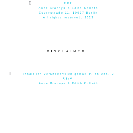
ODE
Anne Brannys & Edith Kollath
Cuvrystraße 11, 10997 Berlin
All rights reserved. 2023
DISCLAIMER
Inhaltlich verantwortlich gemäß P. 55 Abs. 2
RStV:
Anne Brannys & Edith Kollath